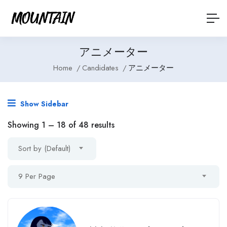
アニメーター
Home
Candidates
アニメーター
Show Sidebar
Showing
1
–
18
of 48 results
Sort by (Default)
9 Per Page