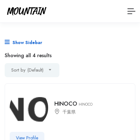
Show Sidebar
Showing all 4 results
Sort by (Default)
HINOCO
HINOCO
千葉県
View Profile