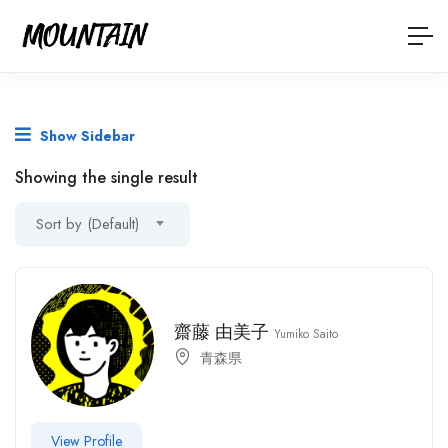
Show Sidebar
Showing the single result
Sort by (Default)
齋藤 由美子
Yumiko Saito
青森県
View Profile