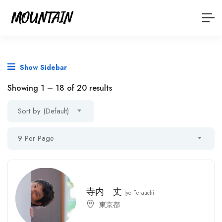
Show Sidebar
Showing
1
–
18
of 20 results
Sort by (Default)
9 Per Page
寺内 丈
Jyo Terauchi
東京都