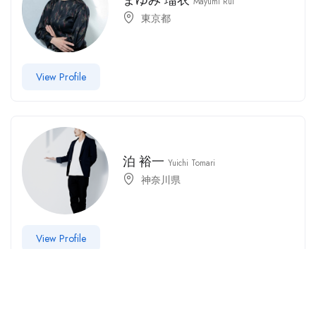
Mayumi Rui
東京都
View Profile
泊 裕一
Yuichi Tomari
神奈川県
View Profile