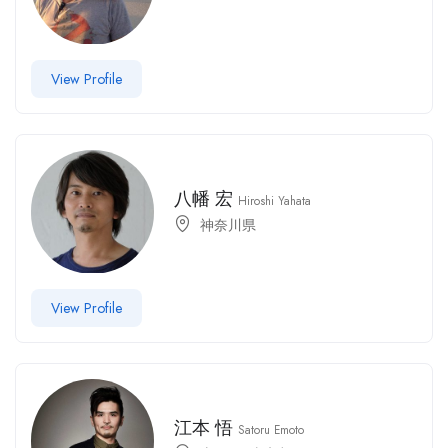
View Profile
八幡 宏
Hiroshi Yahata
神奈川県
View Profile
江本 悟
Satoru Emoto