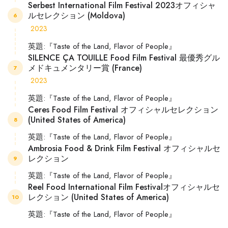
Serbest International Film Festival 2023オフィシャ
ルセレクション (Moldova)
6
2023
英題:『Taste of the Land, Flavor of People』
SILENCE ÇA TOUILLE Food Film Festival 最優秀グル
メドキュメンタリー賞 (France)
7
2023
英題:『Taste of the Land, Flavor of People』
Ceres Food Film Festival オフィシャルセレクション
(United States of America)
8
英題:『Taste of the Land, Flavor of People』
Ambrosia Food & Drink Film Festival オフィシャルセ
レクション
9
英題:『Taste of the Land, Flavor of People』
Reel Food International Film Festivalオフィシャルセ
レクション (United States of America)
10
英題:『Taste of the Land, Flavor of People』