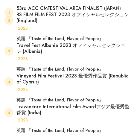
53rd ACC CMFESTIVAL AREA FINALIST (JAPAN)
1
RS FILM FILM FEST 2023 オフィシャルセレクション
(England)
2
2023
英題:『Taste of the Land, Flavor of People』
Travel Fest Albania 2023 オフィシャルセレクショ
ン (Albania)
3
2023
英題:『Taste of the Land, Flavor of People』
Vineyard Film Festival 2023 最優秀作品賞 (Republic
of Cyprus)
4
2023
英題:『Taste of the Land, Flavor of People』
Travancore International Film Awardアジア最優秀監
督賞 (India)
5
2023
英題:『Taste of the Land, Flavor of People』