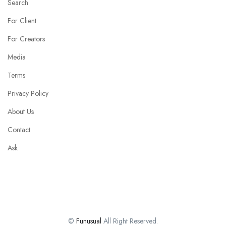
Search
For Client
For Creators
Media
Terms
Privacy Policy
About Us
Contact
Ask
©
Funusual
All Right Reserved.