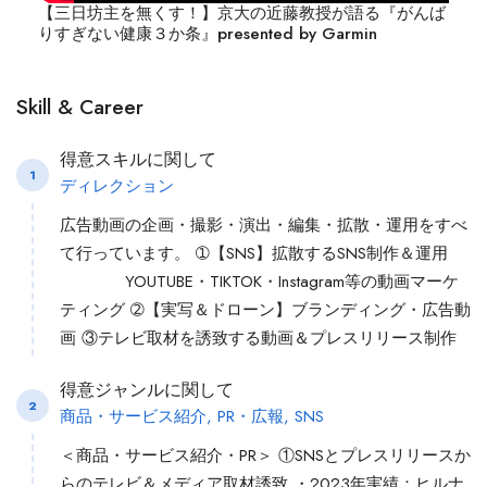
【三日坊主を無くす！】京大の近藤教授が語る『がんば
りすぎない健康３か条』presented by Garmin
Skill & Career
得意スキルに関して
1
ディレクション
広告動画の企画・撮影・演出・編集・拡散・運用をすべ
て行っています。 ➀【SNS】拡散するSNS制作＆運用
YOUTUBE・TIKTOK・Instagram等の動画マーケ
ティング ➁【実写＆ドローン】ブランディング・広告動
画 ③テレビ取材を誘致する動画＆プレスリリース制作
得意ジャンルに関して
2
商品・サービス紹介, PR・広報, SNS
＜商品・サービス紹介・PR＞ ①SNSとプレスリリースか
らのテレビ＆メディア取材誘致 ・2023年実績：ヒルナ