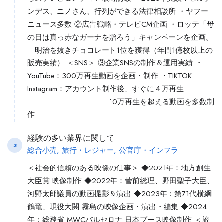
ンデス、ニノさん、行列ができる法律相談所 ・ヤフー
ニュース多数 ②広告戦略・テレビCM企画 ・ロッテ「母
の日は真っ赤なガーナを贈ろう」キャンペーンを企画。
明治を抜きチョコレート1位を獲得（年間1億枚以上の
販売実績） ＜SNS＞ ③企業SNSの制作＆運用実績 ・
YouTube：300万再生動画を企画・制作 ・TIKTOK
Instagram：アカウント制作後、すぐに４万再生
10万再生を超える動画を多数制
作
経験の多い業界に関して
3
総合小売, 旅行・レジャー, 公官庁・インフラ
＜社会的信頼のある映像の仕事＞ ◆2021年：地方創生
大臣賞 映像制作 ◆2022年：菅前総理、野田聖子大臣、
河野太郎議員の動画撮影＆演出 ◆2023年：第71代横綱
鶴竜、現役大関 霧島の映像企画・演出・編集 ◆2024
年：総務省 MWCバルセロナ 日本ブース映像制作 ＜旅