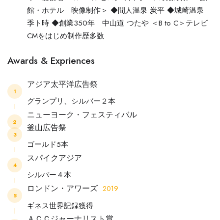
館・ホテル 映像制作＞ ◆間人温泉 炭平 ◆城崎温泉
季ト時 ◆創業350年 中山道 つたや ＜B to C＞テレビ
CMをはじめ制作歴多数
Awards & Expriences
アジア太平洋広告祭
1
グランプリ、シルバー２本
ニューヨーク・フェスティバル
2
釜山広告祭
3
ゴールド5本
スパイクアジア
4
シルバー４本
ロンドン・アワーズ
2019
5
ギネス世界記録獲得
ＡＣＣジャーナリスト賞