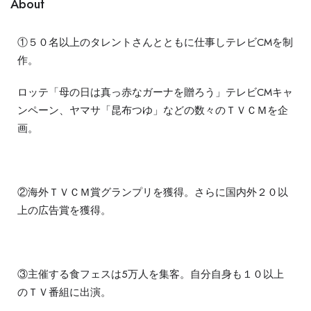
About
①５０名以上のタレントさんとともに仕事しテレビCMを制
作。
ロッテ「母の日は真っ赤なガーナを贈ろう」テレビCMキャ
ンペーン、ヤマサ「昆布つゆ」などの数々のＴＶＣＭを企
画。
②海外ＴＶＣＭ賞グランプリを獲得。さらに国内外２０以
上の広告賞を獲得。
③主催する食フェスは5万人を集客。自分自身も１０以上
のＴＶ番組に出演。