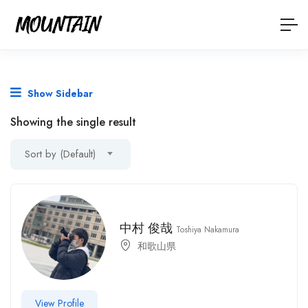
Show Sidebar
Showing the single result
Sort by (Default)
中村 俊哉
Toshiya Nakamura
和歌山県
View Profile