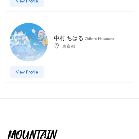
View Profile
中村 ちはる
Chiharu Nakamura
東京都
View Profile