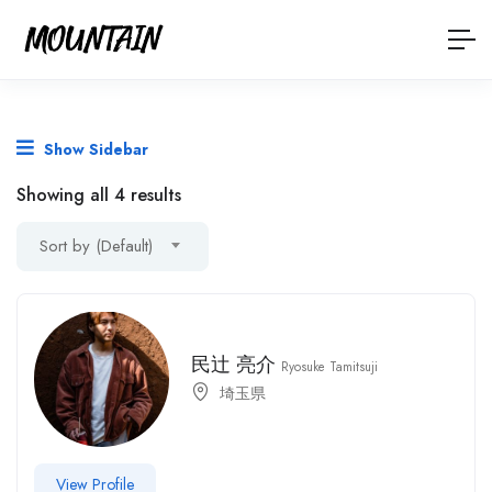
Show Sidebar
Showing all 4 results
Sort by (Default)
民辻 亮介
Ryosuke Tamitsuji
埼玉県
View Profile