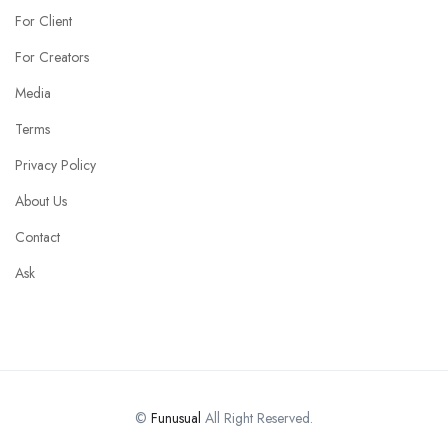
For Client
For Creators
Media
Terms
Privacy Policy
About Us
Contact
Ask
©
Funusual
All Right Reserved.