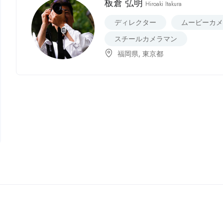
板倉 弘明
Hiroaki Itakura
ディレクター
ムービーカ
スチールカメラマン
福岡県
,
東京都