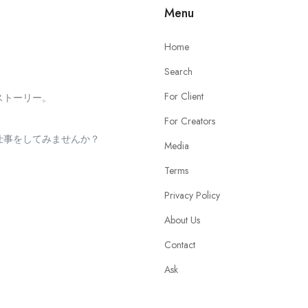
Menu
Home
Search
For Client
ストーリー。
。
For Creators
仕事をしてみませんか？
Media
Terms
Privacy Policy
About Us
Contact
Ask