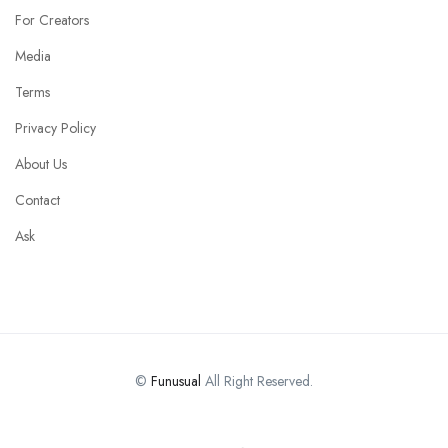
For Creators
Media
Terms
Privacy Policy
About Us
Contact
Ask
©
Funusual
All Right Reserved.