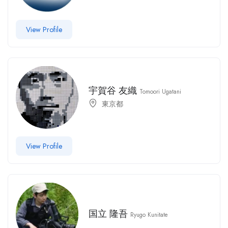
View Profile
宇賀谷 友織
Tomoori Ugatani
東京都
View Profile
国立 隆吾
Ryugo Kunitate