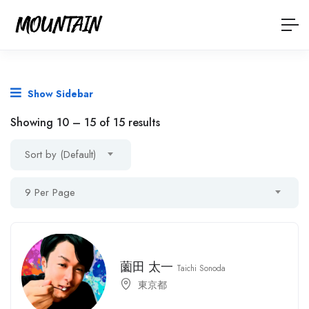
Show Sidebar
Showing
10
–
15
of 15 results
Sort by (Default)
9 Per Page
薗田 太一
Taichi Sonoda
東京都