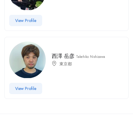
View Profile
西澤 岳彦
Takehiko Nishizawa
東京都
View Profile